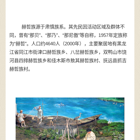
赫哲族源于肃慎族系。其先民因活动区域及群体不
同，曾有“那贝”、“那乃”、“那尼傲”等自称，1957年定族称
为“赫哲”。人口约4640人（2000年），主要聚居地有黑龙
江省同江市街津口赫哲族乡、八岔赫哲族乡，双鸭山市饶
河县四排赫哲族乡和佳木斯市敖其赫哲族村、抚远县抓吉
赫哲族村。