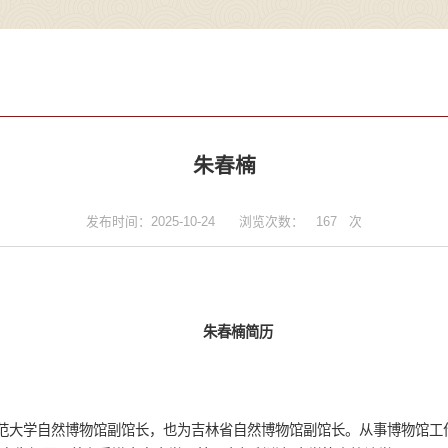
朱春楠
发布时间：2025-10-24
浏览次数：
167
次
朱春楠简历
范大学自然博物馆副馆长，也为吉林省自然博物馆副馆长。从事博物馆工