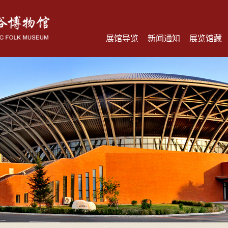
展馆导览
新闻通知
展览馆藏