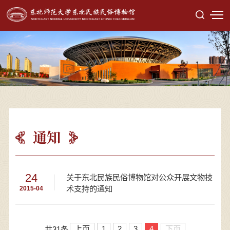
通知
24
关于东北民族民俗博物馆对公众开展文物技
术支持的通知
2015-04
上页
1
2
3
4
下页
共31条