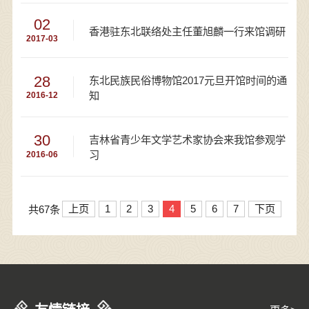
02
香港驻东北联络处主任董旭麟一行来馆调研
2017-03
28
东北民族民俗博物馆2017元旦开馆时间的通
知
2016-12
30
吉林省青少年文学艺术家协会来我馆参观学
习
2016-06
上页
1
2
3
4
5
6
7
下页
共67条